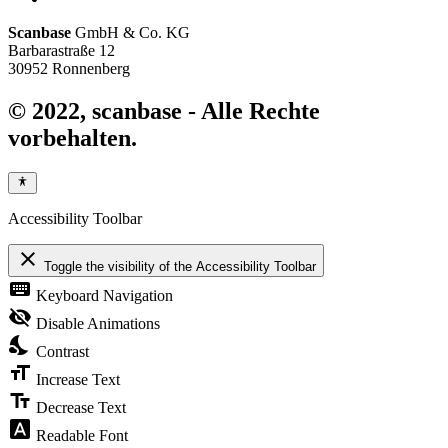
Scanbase
GmbH & Co. KG
Barbarastraße 12
30952 Ronnenberg
© 2022,
scanbase
- Alle Rechte
vorbehalten.
Accessibility Toolbar
close
Toggle the visibility of the Accessibility Toolbar
keyboard
Keyboard Navigation
visibility_off
Disable Animations
nights_stay
Contrast
format_size
Increase Text
text_fields
Decrease Text
font_download
Readable Font